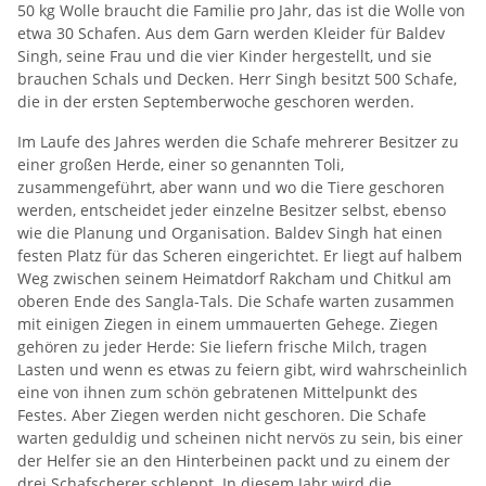
50 kg Wolle braucht die Familie pro Jahr, das ist die Wolle von
etwa 30 Schafen. Aus dem Garn werden Kleider für Baldev
Singh, seine Frau und die vier Kinder hergestellt, und sie
brauchen Schals und Decken. Herr Singh besitzt 500 Schafe,
die in der ersten Septemberwoche geschoren werden.
Im Laufe des Jahres werden die Schafe mehrerer Besitzer zu
einer großen Herde, einer so genannten Toli,
zusammengeführt, aber wann und wo die Tiere geschoren
werden, entscheidet jeder einzelne Besitzer selbst, ebenso
wie die Planung und Organisation. Baldev Singh hat einen
festen Platz für das Scheren eingerichtet. Er liegt auf halbem
Weg zwischen seinem Heimatdorf Rakcham und Chitkul am
oberen Ende des Sangla-Tals. Die Schafe warten zusammen
mit einigen Ziegen in einem ummauerten Gehege. Ziegen
gehören zu jeder Herde: Sie liefern frische Milch, tragen
Lasten und wenn es etwas zu feiern gibt, wird wahrscheinlich
eine von ihnen zum schön gebratenen Mittelpunkt des
Festes. Aber Ziegen werden nicht geschoren. Die Schafe
warten geduldig und scheinen nicht nervös zu sein, bis einer
der Helfer sie an den Hinterbeinen packt und zu einem der
drei Schafscherer schleppt. In diesem Jahr wird die