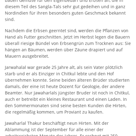
bauen Gemüse für den Eigenbedarf und Erbsen an, die in
diesem Teil des Sangla-Tals sehr gut gedeihen und in ganz
Nordindien für ihren besonders guten Geschmack bekannt
sind.
Nachdem die Erbsen geerntet sind, werden die Pflanzen von
Hand als Futter geschnitten. Jetzt im Herbst legen die Bauern
überall riesige Bündel von Erbsengrün zum Trocknen aus: Sie
hängen an Bäumen, werden über Zäune drapiert und auf
Mauern ausgebreitet.
Jarwahalal war gerade 25 Jahre alt, als sein Vater plötzlich
starb und er als Einziger in Chitkul lebte und den Hof
übernehmen konnte. Seine beiden älteren Brüder studierten
damals, der eine ist heute Dozent für Geologie, der andere
Beamter. Nur Jawaharlals jüngster Bruder ist noch in Chitkul,
auch er betreibt ein kleines Restaurant und einen Laden. In
den Sommermonaten sind seine besten Kunden die Hirten,
die regelmäßig kommen, um Proviant zu kaufen.
Jawaharlal Thakur beschäftigt neun Hirten. Mit der
Ablammung ist der September für alle einer der
arbeitsreichsten Monate des Jahres. Er rechnet mit 250