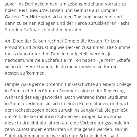
zuvor ins Dorf gekommen, um Lebensmittel und Vorräte zu
holen: Reis, Gewürze, Linsen und Gemüse aus Dimples
Garten. Der Hirte wird sich einen Tag lang ausruhen und
dann zu seinen Kollegen und der Herde zurückkehren - acht
Stunden Fußmarsch mit den Vorräten.
Am Ende der Saison rechnet Dimple die Kosten für Lohn,
Proviant und Ausrüstung wie Decken zusammen. Die Summe
muss dann unter den Familien aufgeteilt werden, je
nachdem, wie viele Schafe sie im Toli haben - je mehr Schafe
sie in der Herde haben, desto mehr müssen sie für die
Kosten aufkommen.
Dimple wäre gerne Dozentin für Geschichte an einem College
in Shimla (der berühmten Sommerresidenz der Regierung
während des Raj) geworden. Doch während ihres Studiums
in Shimla verliebte sie sich in einen Kommilitonen, und nach
der Hochzeit zogen beide zurück ins Sangla-Tal. Sie genießt
die Zeit, die sie mit ihren Söhnen verbringen kann, zumal
diese in dreieinhalb Jahren auf eine Vorbereitungsschule im
zehn Autostunden entfernten Shimla gehen werden. Nur in
Shimla kann man eine wirklich gute Schule finden, sagt