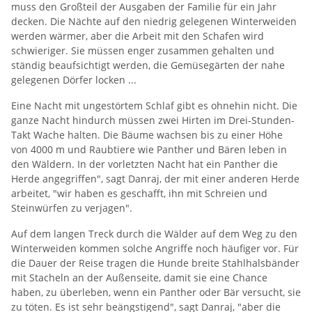
muss den Großteil der Ausgaben der Familie für ein Jahr
decken. Die Nächte auf den niedrig gelegenen Winterweiden
werden wärmer, aber die Arbeit mit den Schafen wird
schwieriger. Sie müssen enger zusammen gehalten und
ständig beaufsichtigt werden, die Gemüsegärten der nahe
gelegenen Dörfer locken ...
Eine Nacht mit ungestörtem Schlaf gibt es ohnehin nicht. Die
ganze Nacht hindurch müssen zwei Hirten im Drei-Stunden-
Takt Wache halten. Die Bäume wachsen bis zu einer Höhe
von 4000 m und Raubtiere wie Panther und Bären leben in
den Wäldern. In der vorletzten Nacht hat ein Panther die
Herde angegriffen", sagt Danraj, der mit einer anderen Herde
arbeitet, "wir haben es geschafft, ihn mit Schreien und
Steinwürfen zu verjagen".
Auf dem langen Treck durch die Wälder auf dem Weg zu den
Winterweiden kommen solche Angriffe noch häufiger vor. Für
die Dauer der Reise tragen die Hunde breite Stahlhalsbänder
mit Stacheln an der Außenseite, damit sie eine Chance
haben, zu überleben, wenn ein Panther oder Bär versucht, sie
zu töten. Es ist sehr beängstigend", sagt Danraj, "aber die