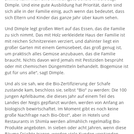
Dimple. Und eine gute Ausbildung hat Priorität, darin sind
sich alle in der Familie einig, auch wenn das bedeutet, dass
sich Eltern und Kinder das ganze Jahr über kaum sehen.
Und Dimple legt großen Wert auf das Essen, das die Familie
zu sich nimmt. Das mit Holz verkleidete Haus der Familie ist
mit reichen Schnitzereien verziert, und dahinter liegt ein
großer Garten mit einem Gemüsebeet, das groß genug ist,
um praktisch alles Gemüse anzubauen, das die Familie
braucht. Nichts davon wird jemals mit Pestiziden besprüht
oder mit chemischen Düngemitteln behandelt. Biogemüse ist
gut für uns alle", sagt Dimple.
Und als sie sah, wie die Bio-Zertifizierung der Schafe
zustande kam, beschloss sie, selbst "Bio" zu werden: Die 100
jungen Apfelbäume, die dieses Jahr auf einem Teil des
Landes der Negis gepflanzt wurden, werden von Anfang an
biologisch bewirtschaftet. Im Moment gibt es noch keine
große Nachfrage nach Bio-Obst", aber in Hotels und
Restaurants in Shimla werden allmählich regelmäßig Bio-
Produkte angeboten. In sieben oder acht Jahren, wenn diese
Bäume Früchte tragen, werden viele Kunden verstanden