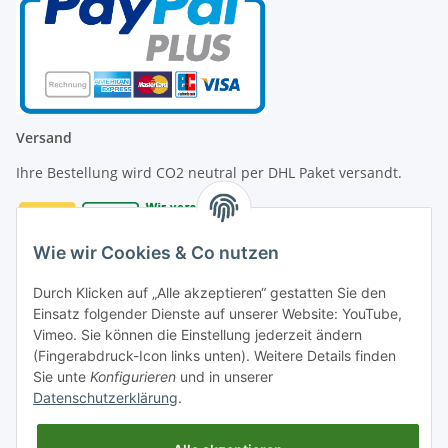
Versand
Ihre Bestellung wird CO2 neutral per DHL Paket versandt.
Wie wir Cookies & Co nutzen
Durch Klicken auf „Alle akzeptieren“ gestatten Sie den
Kontakt
Einsatz folgender Dienste auf unserer Website: YouTube,
Vimeo. Sie können die Einstellung jederzeit ändern
Diversity Honeys GmbH
(Fingerabdruck-Icon links unten). Weitere Details finden
Am Dolmen 4
Sie unte
Konfigurieren
und in unserer
D-24782 Büdelsdorf
Datenschutzerklärung
.
Telefon +49 4331 49 27 498
Mail: office@diversityhoneys.com