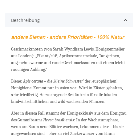
Beschreibung
andere Bienen - andere Prioritäten - 100% Natur
Geschmacksnoten
(von Sarah Wyndham Lewis, Honigsommelier
aus London): „Pikant/süß, Aprikosenmarmelade, Tangerinen,
angenehm warme und runde Geschmacksnoten mit einem leicht
rauchigen Anklang.“
Biene
:
Apis cerana
– die ‚
kleine Schwester’
der ‚europäischen’
Honigbiene. Kommt nur in Asien vor. Wird in Kästen gehalten,
sehr friedfertig. Hervorragende Bestäuberin für alle lokalen
landwirtschaftlichen und wild wachsenden Pflanzen.
Aber in diesem Fall stammt der Honig exklusiv aus dem Honigtau
des Gummibaums
Hevea brasiliensis
: In der Wachstumsphase,
wenn am Baum neue Blätter wachsen, bekommen diese – bis sie
ausgewachsen sind – eher zu viel Zuckerwasser vom Baum –