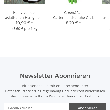
Honig von der
Green&Fair
asiatischen Honigbiene
Gartenhandschuhe Gr. L
asia
von einer Fair Trade
a
10,90 €
*
8,20 €
*
Gummiplantage in Sd-
Vor
43,60 € pro 1 kg
Indien 250 g
Newsletter Abonnieren
Bitte senden Sie mir entsprechend Ihrer
Datenschutzerklärung
regelmäßig und jederzeit widerruflich
Informationen zu Ihrem Produktsortiment per E-Mail zu.
Abonnieren